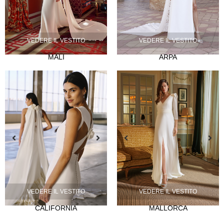
VEDERE IL VESTITO
VEDERE IL VESTITO
MALI
ARPA
NOVIA
Lazos
Musas
Mademoiselle
FIESTA
Silvia Fernández
Camelia
Mónica Cruz X Silvia Fernández
NOSOTROS
VEDERE IL VESTITO
VEDERE IL VESTITO
Eventi
CALIFORNIA
MALLORCA
Notizie