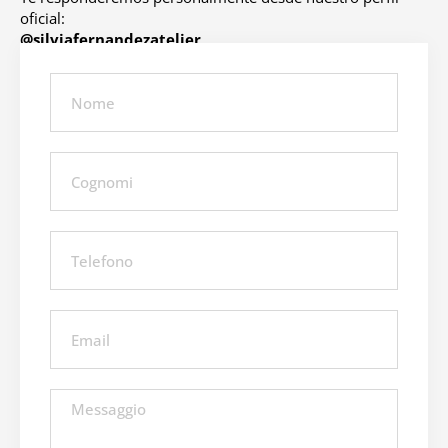
oficial:
@silviafernandezatelier