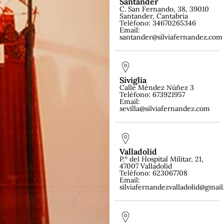
Santander
C. San Fernando, 38, 39010
Santander, Cantabria
Teléfono: 34670265346
Email:
santander@silviafernandez.com
Siviglia
Calle Méndez Núñez 3
Teléfono: 673921957
Email:
sevilla@silviafernandez.com
Valladolid
P.º del Hospital Militar, 21,
47007 Valladolid
Teléfono: 623067708
Email:
silviafernandezvalladolid@gmai