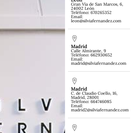
Gran Vía de San Marcos, 6,
24002 León
Teléfono: 670265352
Email:
leon@silviafernandez.com
Madrid
Calle Almirante, 9
Teléfono: 662930652
Email:
madrid@silviafernandez.com
Madrid
C. de Claudio Coello, 16,
Madrid, 28001
Teléfono: 664746085
Email:
madrid2@silviafernandez.com