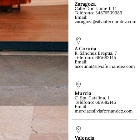
Zaragoza
Calle Don Jaime I, 14
Teléfono: 34876539989
Email:
zaragoza@silviafernandez.com
A Coruña
R. Sánchez Bregua, 7
Teléfono: 667682145
Email:
acoruna@silviafernandez.com
Murcia
C. Sta. Catalina, 1
Teléfono: 667682145
Email:
murcia@silviafernandez.com
Valencia