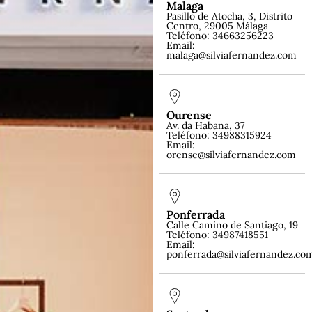
Malaga
Pasillo de Atocha, 3, Distrito
Centro, 29005 Málaga
Teléfono: 34663256223
Email:
malaga@silviafernandez.com
Ourense
Av. da Habana, 37
Teléfono: 34988315924
Email:
orense@silviafernandez.com
Ponferrada
Calle Camino de Santiago, 19
Teléfono: 34987418551
Email:
ponferrada@silviafernandez.co