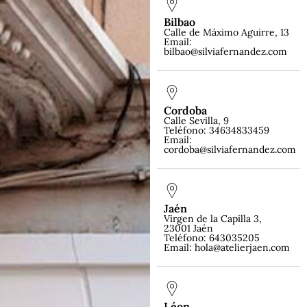
Bilbao
Calle de Máximo Aguirre, 13
Email:
bilbao@silviafernandez.com
Cordoba
Calle Sevilla, 9
Teléfono: 34634833459
Email:
cordoba@silviafernandez.com
Jaén
Virgen de la Capilla 3,
23001 Jaén
Teléfono: 643035205
Email: hola@atelierjaen.com
Léon