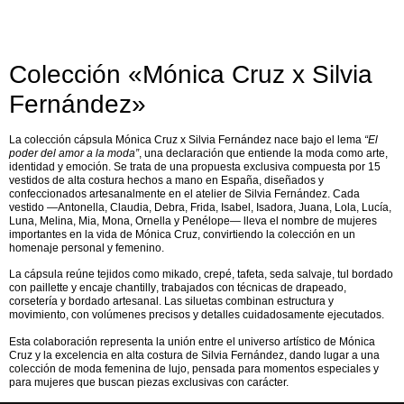
Colección «Mónica Cruz x Silvia
Fernández»
La colección cápsula
Mónica Cruz x Silvia Fernández
nace bajo el lema
“El
poder del amor a la moda”
, una declaración que entiende la moda como arte,
identidad y emoción. Se trata de una propuesta exclusiva compuesta por
15
vestidos de alta costura hechos a mano en España
, diseñados y
confeccionados artesanalmente en el atelier de Silvia Fernández. Cada
vestido —Antonella, Claudia, Debra, Frida, Isabel, Isadora, Juana, Lola, Lucía,
Luna, Melina, Mia, Mona, Ornella y Penélope— lleva el nombre de mujeres
importantes en la vida de Mónica Cruz, convirtiendo la colección en un
homenaje personal y femenino.
La cápsula reúne tejidos como
mikado, crepé, tafeta, seda salvaje, tul bordado
con paillette y encaje chantilly
, trabajados con técnicas de drapeado,
corsetería y bordado artesanal. Las siluetas combinan estructura y
movimiento, con volúmenes precisos y detalles cuidadosamente ejecutados.
Esta colaboración representa la unión entre el universo artístico de Mónica
Cruz y la excelencia en alta costura de Silvia Fernández, dando lugar a una
colección de
moda femenina de lujo
, pensada para momentos especiales y
para mujeres que buscan piezas exclusivas con carácter.