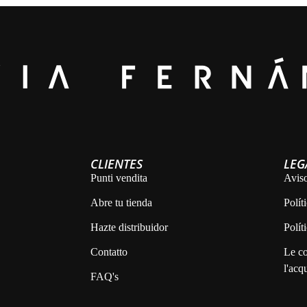
CLIENTES
LEG
Punti vendita
Aviso
Abre tu tienda
Polít
Hazte distribuidor
Polít
Contatto
Le co
l'acq
FAQ's