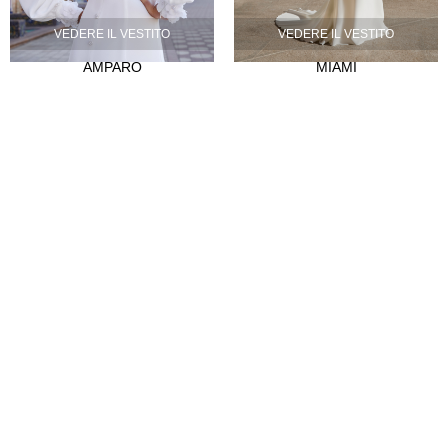
La nostra storia
VEDERE IL VESTITO
VEDERE IL VESTITO
Atelier
AMPARO
MIAMI
Empleo
CLIENTES
Punti vendita
Abre tu tienda
Hazte distribuidor
Contatto
FAQ's
SÍGUENOS
Instagram
Facebook
Tiktok
LinkedIn