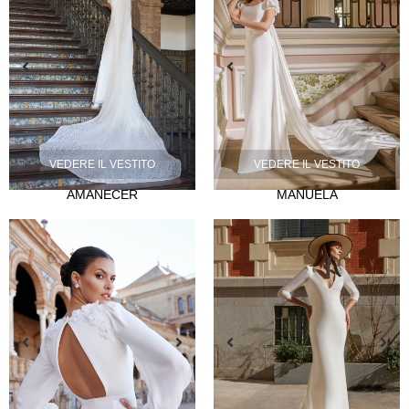
NOVIA
Lazos
VEDERE IL VESTITO
VEDERE IL VESTITO
Musas
AMANECER
MANUELA
Mademoiselle
FIESTA
Silvia Fernández
Camelia
Mónica Cruz X Silvia Fernández
NOSOTROS
Eventi
Notizie