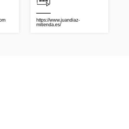
com
https://www.juandiaz-
mitienda.es/