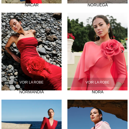
NACAR
NORUEGA
VOIR LA ROBE
VOIR LA ROBE
NORMANDIA
NORA