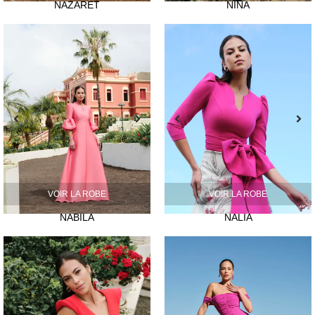
NAZARET
NINA
VOIR LA ROBE
VOIR LA ROBE
NABILA
NALIA