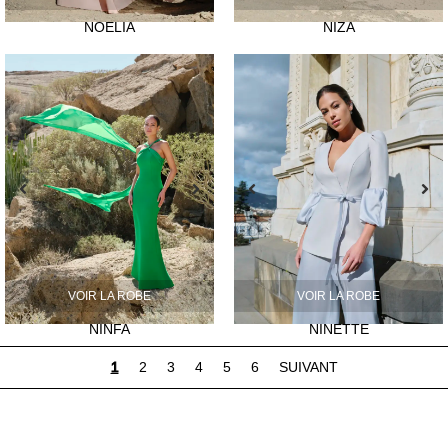
NOELIA
NIZA
VOIR LA ROBE
VOIR LA ROBE
NINFA
NINETTE
1
2
3
4
5
6
SUIVANT