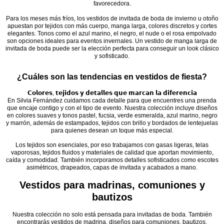
favorecedora.
Para los meses más fríos, los
vestidos de invitada de boda
de invierno u otoño
apuestan por tejidos con más cuerpo, manga larga, colores discretos y cortes
elegantes. Tonos como el azul marino, el negro, el nude o el rosa empolvado
son opciones ideales para eventos invernales. Un vestido de manga larga de
invitada de boda puede ser la elección perfecta para conseguir un look clásico
y sofisticado.
¿Cuáles son las tendencias en vestidos de fiesta?
𝗖𝗼𝗹𝗼𝗿𝗲𝘀, 𝘁𝗲𝗷𝗶𝗱𝗼𝘀 𝘆 𝗱𝗲𝘁𝗮𝗹𝗹𝗲𝘀 𝗾𝘂𝗲 𝗺𝗮𝗿𝗰𝗮𝗻 𝗹𝗮 𝗱𝗶𝗳𝗲𝗿𝗲𝗻𝗰𝗶𝗮
En Silvia Fernández cuidamos cada detalle para que encuentres una prenda
que encaje contigo y con el tipo de evento. Nuestra colección incluye diseños
en colores suaves y tonos pastel, fucsia, verde esmeralda, azul marino, negro
y marrón, además de estampados, tejidos con brillo y bordados de lentejuelas
para quienes desean un toque más especial.
Los tejidos son esenciales, por eso trabajamos con gasas ligeras, telas
vaporosas, tejidos fluidos y materiales de calidad que aportan movimiento,
caída y comodidad. También incorporamos detalles sofisticados como escotes
asimétricos, drapeados, capas de invitada y acabados a mano.
Vestidos para madrinas, comuniones y
bautizos
Nuestra colección
no solo está pensada para invitadas de boda. También
encontrarás vestidos de madrina, diseños para comuniones, bautizos,