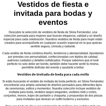
Vestidos de fiesta e
invitada para bodas y
eventos
Descubre la selección de vestidos de fiesta de Silvia Fernández, una
colección pensada para mujeres que buscan elegancia, calidad y un diseño
especial para cada celebración. Nuestros vestidos de fiesta para mujer están
creados para acompañarte en cualquier ocasión especial en la que quieras
sentirte segura, cómoda y radiante.
Cada vestido de fiesta combina diseño, tendencia y atemporalidad. Apostamos
por prendas con personalidad, confeccionadas con tejidos de calidad,
patrones cuidados y detalles sofisticados. Porque sabemos que el look
perfecto no solo debe ser bonito, también debe hacerte sentir tú misma,
permitirte disfrutar del evento y ayudarte a brillar.
𝗩𝗲𝘀𝘁𝗶𝗱𝗼𝘀 𝗱𝗲 𝗶𝗻𝘃𝗶𝘁𝗮𝗱𝗮 𝗱𝗲 𝗯𝗼𝗱𝗮 𝗽𝗮𝗿𝗮 𝗰𝗮𝗱𝗮 𝗲𝘀𝘁𝗶𝗹𝗼
Si estás buscando el vestido de invitada de boda perfecto, en Silvia Fernández
encontrarás una amplia variedad de diseños pensados para diferentes tipos
de ceremonias, estilos y momentos. Nuestra colección incluye vestidos de
invitada para boda, vestidos largos elegantes, vestidos midi y cortos,
conjuntos, monos, trajes de pantalón y chaqueta, y propuestas de dos piezas
para invitadas que desean un outfit moderno y exclusivo.