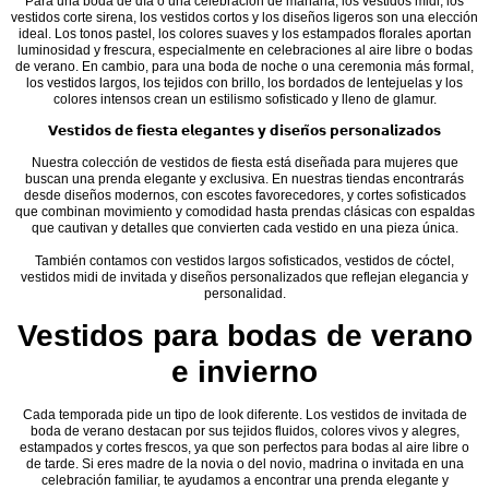
Para una boda de día o una celebración de mañana, los vestidos midi, los
vestidos corte sirena, los vestidos cortos y los diseños ligeros son una elección
ideal. Los tonos pastel, los colores suaves y los estampados florales aportan
luminosidad y frescura, especialmente en celebraciones al aire libre o bodas
de verano. En cambio, para una boda de noche o una ceremonia más formal,
los vestidos largos, los tejidos con brillo, los bordados de lentejuelas y los
colores intensos crean un estilismo sofisticado y lleno de glamur.
𝗩𝗲𝘀𝘁𝗶𝗱𝗼𝘀 𝗱𝗲 𝗳𝗶𝗲𝘀𝘁𝗮 𝗲𝗹𝗲𝗴𝗮𝗻𝘁𝗲𝘀 𝘆 𝗱𝗶𝘀𝗲𝗻̃𝗼𝘀 𝗽𝗲𝗿𝘀𝗼𝗻𝗮𝗹𝗶𝘇𝗮𝗱𝗼𝘀
Nuestra colección de vestidos de fiesta está diseñada para mujeres que
buscan una prenda elegante y exclusiva. En nuestras tiendas encontrarás
desde diseños modernos, con escotes favorecedores, y cortes sofisticados
que combinan movimiento y comodidad hasta prendas clásicas con espaldas
que cautivan y detalles que convierten cada vestido en una pieza única.
También contamos con vestidos largos sofisticados, vestidos de cóctel,
vestidos midi de invitada y diseños personalizados que reflejan elegancia y
personalidad.
Vestidos para bodas de verano
e invierno
Cada temporada pide un tipo de look diferente. Los vestidos de invitada de
boda de verano destacan por sus tejidos fluidos, colores vivos y alegres,
estampados y cortes frescos, ya que son perfectos para bodas al aire libre o
de tarde. Si eres madre de la novia o del novio, madrina o invitada en una
celebración familiar, te ayudamos a encontrar una prenda elegante y