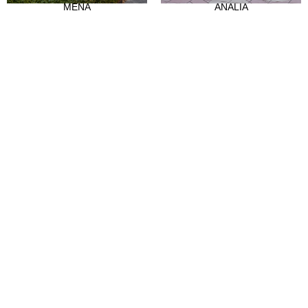
MENA
ANALIA
La nostra storia
Atelier
Empleo
CLIENTES
Punti vendita
Abre tu tienda
Hazte distribuidor
Contatto
FAQ's
SÍGUENOS
Instagram
Facebook
Tiktok
LinkedIn