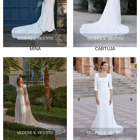
VEDERE IL VESTITO
VEDERE IL VESTITO
NOVIA
MINA
CARTUJA
Lazos
Musas
Mademoiselle
FIESTA
Silvia Fernández
Camelia
Mónica Cruz X Silvia Fernández
NOSOTROS
Eventi
VEDERE IL VESTITO
VEDERE IL VESTITO
Notizie