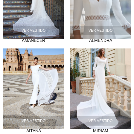
VER VESTIDO
VER VESTIDO
AMANECER
ALMENDRA
NOVIA
Lazos
Musas
Mademoiselle
FIESTA
Silvia Fernández
Camelia
Mónica Cruz X Silvia Fernández
NOSOTROS
Eventos
VER VESTIDO
VER VESTIDO
Noticias
AITANA
MIRIAM