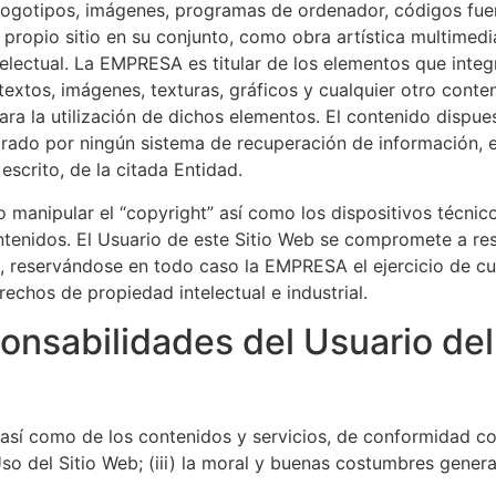
 logotipos, imágenes, programas de ordenador, códigos fuen
 el propio sitio en su conjunto, como obra artística multim
telectual. La EMPRESA es titular de los elementos que integr
xtos, imágenes, texturas, gráficos y cualquier otro conten
ara la utilización de dichos elementos. El contenido dispue
gistrado por ningún sistema de recuperación de información
escrito, de la citada Entidad.
/o manipular el “copyright” así como los dispositivos técn
tenidos. El Usuario de este Sitio Web se compromete a res
s, reservándose en todo caso la EMPRESA el ejercicio de c
echos de propiedad intelectual e industrial.
onsabilidades del Usuario del
así como de los contenidos y servicios, de conformidad con:
o del Sitio Web; (iii) la moral y buenas costumbres genera