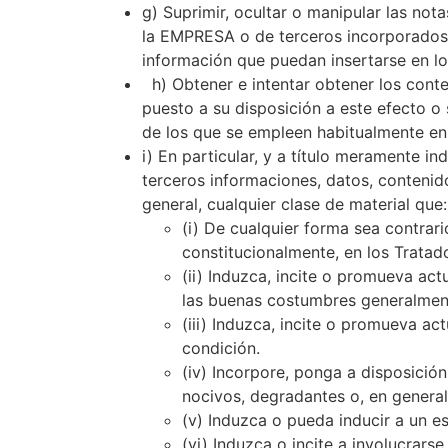
g) Suprimir, ocultar o manipular las not
la EMPRESA o de terceros incorporados 
información que puedan insertarse en lo
h) Obtener e intentar obtener los conte
puesto a su disposición a este efecto o
de los que se empleen habitualmente en I
i) En particular, y a título meramente i
terceros informaciones, datos, contenido
general, cualquier clase de material que:
(i) De cualquier forma sea contrar
constitucionalmente, en los Tratado
(ii) Induzca, incite o promueva actu
las buenas costumbres generalment
(iii) Induzca, incite o promueva ac
condición.
(iv) Incorpore, ponga a disposición
nocivos, degradantes o, en general
(v) Induzca o pueda inducir a un e
(vi) Induzca o incite a involucrarse