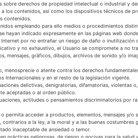
as sobre derechos de propiedad intelectual o industrial y d
a los contenidos, así como los dispositivos técnicos de p
s contenidos.
nidos empleando para ello medios o procedimientos distint
 se hayan indicado expresamente en las páginas web donde 
nternet por no entrañar un riesgo de daño o inutilización d
ndicativo y no exhaustivo, el Usuario se compromete a no tra
s, mensajes, gráficos, dibujos, archivos de sonido y/o imag
io, menosprecie o atente contra los derechos fundamentales
s Internacionales y en el resto de la legislación vigente.
aciones delictivas, denigratorias, difamatorias, violentas o, 
e aceptadas o al orden público.
tuaciones, actitudes o pensamientos discriminatorios por ra
 o permita acceder a productos, elementos, mensajes y/o ser
, contrarios a la ley, a la moral y a las buenas costumbres
stado inaceptable de ansiedad o temor.
 en prácticas peligrosas, de riesgo o nocivas para la salud y