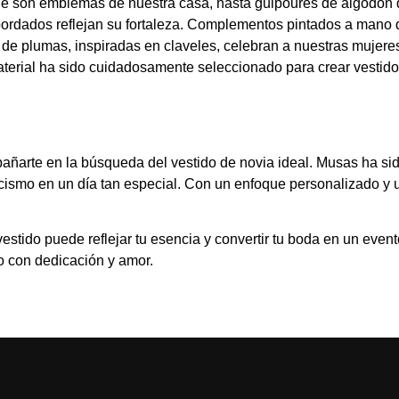
ue son emblemas de nuestra casa, hasta guipoures de algodón qu
 bordados reflejan su fortaleza. Complementos pintados a mano 
es de plumas, inspiradas en claveles, celebran a nuestras mujer
terial ha sido cuidadosamente seleccionado para crear
vestid
pañarte en la búsqueda del
vestido de novia
ideal. Musas ha sid
cismo en un día tan especial. Con un enfoque personalizado y u
tido puede reflejar tu esencia y convertir tu boda en un event
o con dedicación y amor.