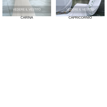
La nostra storia
VEDERE IL VESTITO
VEDERE IL VESTITO
Atelier
CARINA
CAPRICORNIO
Empleo
CLIENTES
Punti vendita
Abre tu tienda
Hazte distribuidor
Contatto
FAQ's
SÍGUENOS
Instagram
Facebook
Tiktok
LinkedIn