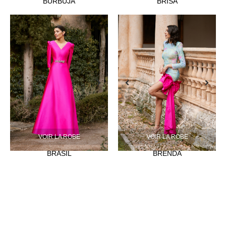
BURBUJA
BRISA
VOIR LA ROBE
VOIR LA ROBE
BRASIL
BRENDA