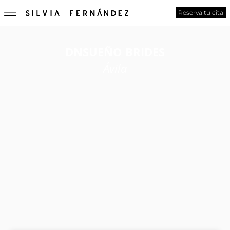
Reserva tu cita
DNSUEÑO BRIDES
Ávila