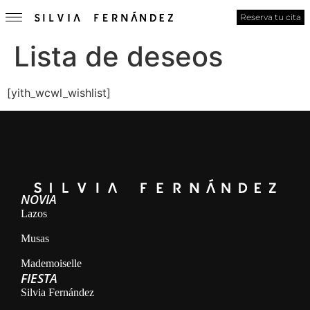
Reserva tu cita
Lista de deseos
[yith_wcwl_wishlist]
NOVIA
Lazos
Musas
Mademoiselle
FIESTA
Silvia Fernández