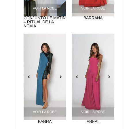
VOIR LA ROBE
VOIR LA ROBE
CONJUNTO LE MATIN
BARRAÑA
– RITUAL DE LA
NOVIA
VOIR LA ROBE
VOIR LA ROBE
BARRA
AREAL