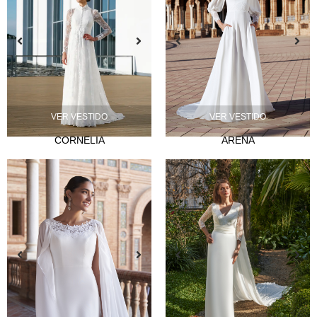
NOVIA
VER VESTIDO
VER VESTIDO
Lazos
CORNELIA
ARENA
Musas
Mademoiselle
FIESTA
Silvia Fernández
Camelia
Mónica Cruz X Silvia Fernández
NOSOTROS
Eventos
Noticias