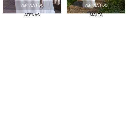
VER VESTIDO
VER VESTIDO
Nuestra historia
ATENAS
MALTA
Atelier
Empleo
CLIENTES
Puntos de venta
Abre tu tienda
Hazte distribuidor
Contacto
FAQ's
SÍGUENOS
Instagram
Facebook
Tiktok
LinkedIn