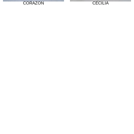
CORAZÓN
CECILIA
Nuestra historia
Atelier
Empleo
CLIENTES
Puntos de venta
Abre tu tienda
Hazte distribuidor
Contacto
FAQ's
SÍGUENOS
Instagram
Facebook
Tiktok
LinkedIn