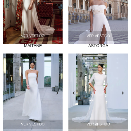
VER VESTIDO
VER VESTIDO
NOVIA
MAITANE
ASTORGA
Lazos
Musas
Mademoiselle
FIESTA
Silvia Fernández
Camelia
Mónica Cruz X Silvia Fernández
NOSOTROS
Eventos
VER VESTIDO
VER VESTIDO
Noticias