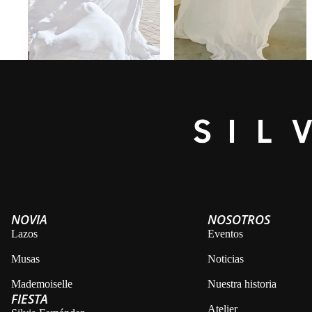
VER VESTIDO
VER VESTIDO
ARANCHA
CLOTILDE
NOVIA
NOSOTROS
Lazos
Eventos
Musas
Noticias
Mademoiselle
Nuestra historia
FIESTA
VER VESTIDO
VER VESTIDO
Atelier