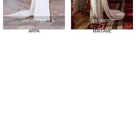
Nuestra historia
Atelier
VER VESTIDO
VER VESTIDO
Empleo
ARPA
MAITANE
CLIENTES
Puntos de venta
Abre tu tienda
Hazte distribuidor
Contacto
FAQ's
SÍGUENOS
Instagram
Facebook
Tiktok
LinkedIn