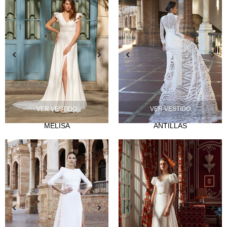
NOVIA
Lazos
Musas
VER VESTIDO
VER VESTIDO
Mademoiselle
MELISA
ANTILLAS
FIESTA
Silvia Fernández
Camelia
Mónica Cruz X Silvia Fernández
NOSOTROS
Eventos
Noticias