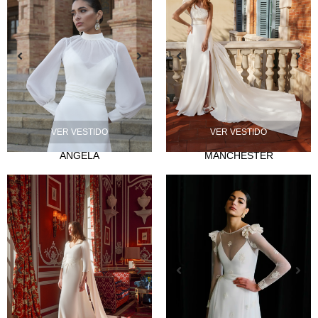
NOVIA
Lazos
VER VESTIDO
VER VESTIDO
Musas
ANGELA
MANCHESTER
Mademoiselle
FIESTA
Silvia Fernández
Camelia
Mónica Cruz X Silvia Fernández
NOSOTROS
Eventos
Noticias