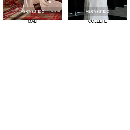
Nuestra historia
VER VESTIDO
VER VESTIDO
Atelier
MALI
COLLETE
Empleo
CLIENTES
Puntos de venta
Abre tu tienda
Hazte distribuidor
Contacto
FAQ's
SÍGUENOS
Instagram
Facebook
Tiktok
LinkedIn