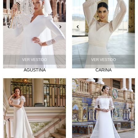
NOVIA
Lazos
VER VESTIDO
VER VESTIDO
Musas
AGUSTINA
CARINA
Mademoiselle
FIESTA
Silvia Fernández
Camelia
Mónica Cruz X Silvia Fernández
NOSOTROS
Eventos
Noticias