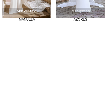
Nuestra historia
VER VESTIDO
VER VESTIDO
Atelier
MANUELA
AZORES
Empleo
CLIENTES
Puntos de venta
Abre tu tienda
Hazte distribuidor
Contacto
FAQ's
SÍGUENOS
Instagram
Facebook
Tiktok
LinkedIn