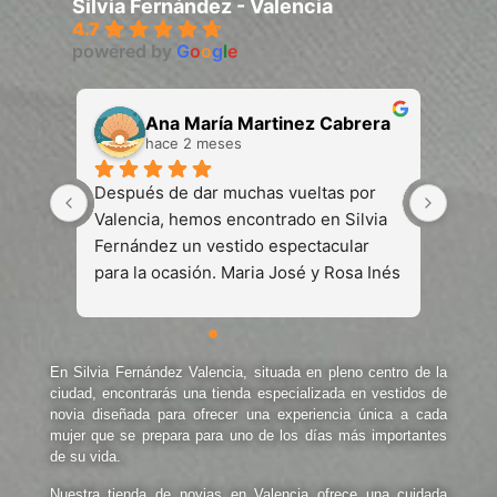
Silvia Fernández - Valencia
4.7
powered by
G
o
o
g
l
e
Ana María Martinez Cabrera
hace 2 meses
Después de dar muchas vueltas por 
Muy b
Valencia, hemos encontrado en Silvia 
exact
Fernández un vestido espectacular 
al irs
para la ocasión. Maria José y Rosa Inés 
vesti
nos han dado un trato muy profesional 
amabl
y cercano, haciéndonos sentir como en 
quier
casa. Gracias a ellas, mi madre ha 
Ademá
En
Silvia Fernández Valencia
, situada en pleno centro de la
encontrado el vestido para mi boda.
la ve
ciudad, encontrarás una tienda especializada en vestidos de
much
novia diseñada para ofrecer una experiencia única a cada
mujer que se prepara para uno de los días más importantes
de su vida.
Nuestra
tienda de novias en Valencia
ofrece una cuidada