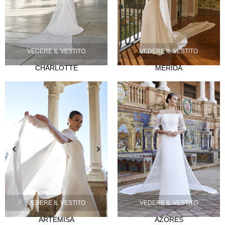
VEDERE IL VESTITO
VEDERE IL VESTITO
CHARLOTTE
MERIDA
NOVIA
Lazos
Musas
Mademoiselle
FIESTA
Silvia Fernández
Camelia
Mónica Cruz X Silvia Fernández
NOSOTROS
Eventi
VEDERE IL VESTITO
VEDERE IL VESTITO
Notizie
ARTEMISA
AZORES