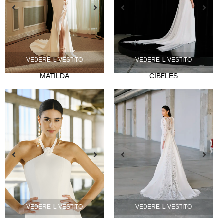
VEDERE IL VESTITO
VEDERE IL VESTITO
NOVIA
MATILDA
CIBELES
Lazos
Musas
Mademoiselle
FIESTA
Silvia Fernández
Camelia
Mónica Cruz X Silvia Fernández
NOSOTROS
Eventi
VEDERE IL VESTITO
VEDERE IL VESTITO
Notizie