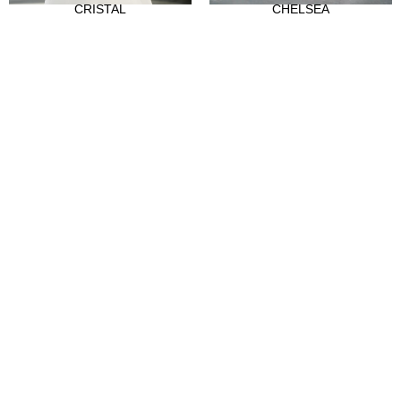
CRISTAL
CHELSEA
La nostra storia
Atelier
Empleo
CLIENTES
Punti vendita
Abre tu tienda
Hazte distribuidor
Contatto
FAQ's
SÍGUENOS
Instagram
Facebook
Tiktok
LinkedIn