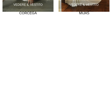
VEDERE IL VESTITO
VEDERE IL VESTITO
La nostra storia
CORCEGA
MIJAS
Atelier
Empleo
CLIENTES
Punti vendita
Abre tu tienda
Hazte distribuidor
Contatto
FAQ's
SÍGUENOS
Instagram
Facebook
Tiktok
LinkedIn