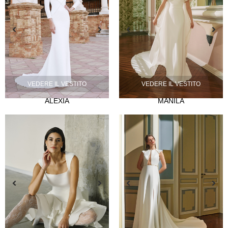
NOVIA
VEDERE IL VESTITO
VEDERE IL VESTITO
Lazos
ALEXIA
MANILA
Musas
Mademoiselle
FIESTA
Silvia Fernández
Camelia
Mónica Cruz X Silvia Fernández
NOSOTROS
Eventi
Notizie