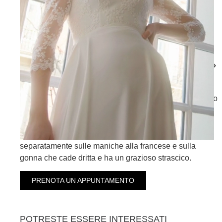
MALAGA
MEDINA
MARGARITA
Il nostro abito da sposa Margarita combina romanticismo
e semplicità in un design lusinghiero in crepe e tulle
ricamato. Entrambi i tessuti si fondono magistralmente
sul busto con scollatura a V, ma si mostrano anche
separatamente sulle maniche alla francese e sulla
gonna che cade dritta e ha un grazioso strascico.
PRENOTA UN APPUNTAMENTO
POTRESTE ESSERE INTERESSATI