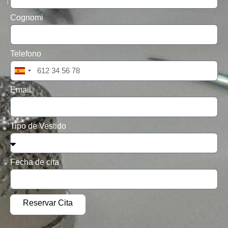
Tu Tienda De Novia En León
Cognomi
Telefono
Spain
+34
Email
Tipo de Vestido
Fecha de cita
Alternative: