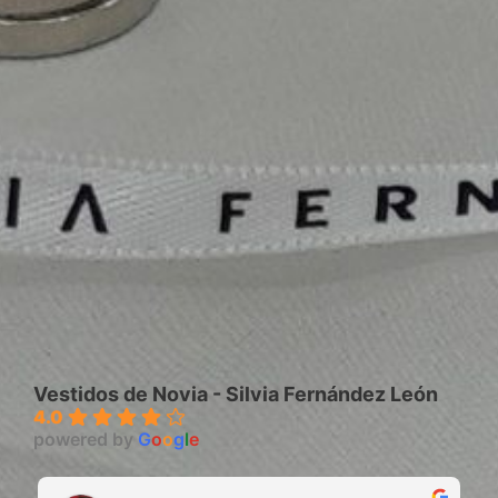
Vestidos de Novia - Silvia Fernández León
4.0
powered by
G
o
o
g
l
e