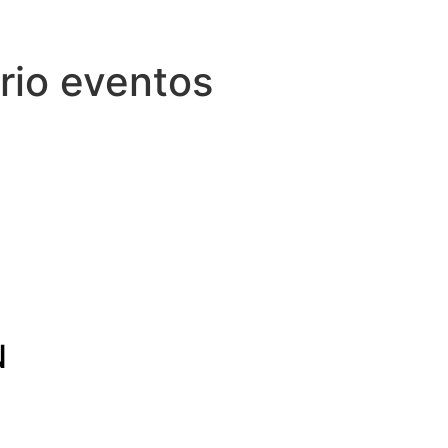
rio eventos
N
N