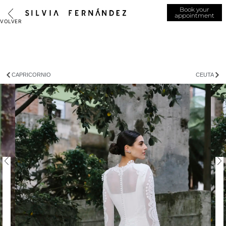
Book your
appointment
CAPRICORNIO
CEUTA