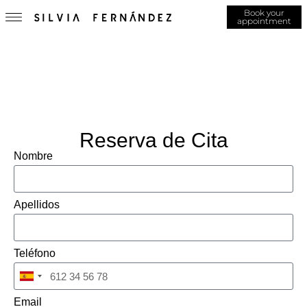
Book your
appointment
Reserva de Cita
Nombre
Apellidos
Teléfono
Spain
+34
Email