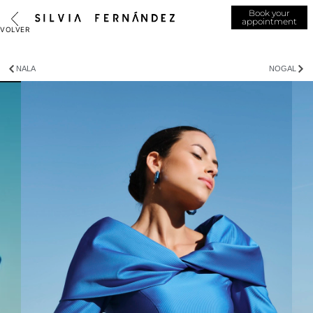
Book your
appointment
NALA
NOGAL