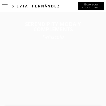
Book your
appointment
SERENDIPITY MODA Y
COMPLEMENTS
Peñíscola