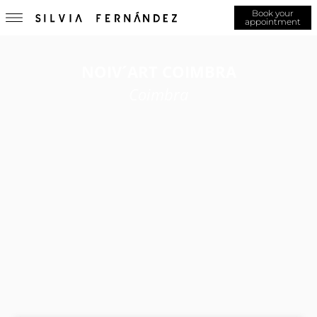
Book your
appointment
NOIV´ART COIMBRA
Coimbra