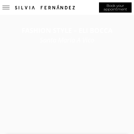
Book your
appointment
FASHION STYLE – ELI BOCCA
Santa Maria A Vico