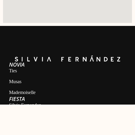
NOVIA
Ties
Musas
Mademoiselle
FIESTA
Silvia Fernandez
Camelia
Mónica Cruz X Silvia Fernández
NOSOTROS