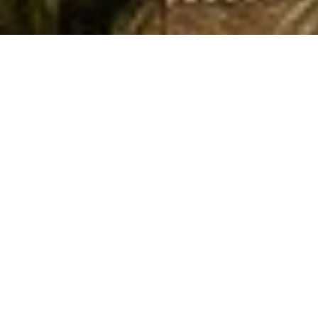
NOVIA
Ties
Musas
Mademoiselle
FIESTA
Silvia Fernandez