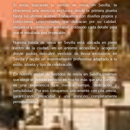
Si estás buscando tu vestido de novia en Sevilla, te
ofrecemos una atención exclusiva desde la primera prueba
hasta los últimos ajustes. Trabajamos con diseños propios y
colecciones seleccionadas que destacan por su calidad,
elegancia y confección artesanal, cuidando cada detalle para
que el resultado sea impecable.
Nuestra tienda de novia en Sevilla está ubicada en pleno
centro de la ciudad, en un entorno accesible y acogedor
donde podrás descubrir vestidos de novia exclusivos en
Sevilla y recibir un asesoramiento profesional adaptado a tu
estilo, silueta y tipo de celebración.
En nuestro atelier de vestidos de novia en Sevilla creemos
que elegir el vestido perfecto es mucho más que una compra:
es una experiencia que merece tiempo, dedicación y
sensibilidad. Por eso trabajamos únicamente con cita previa,
garantizando privacidad y una atención completamente
personalizada.