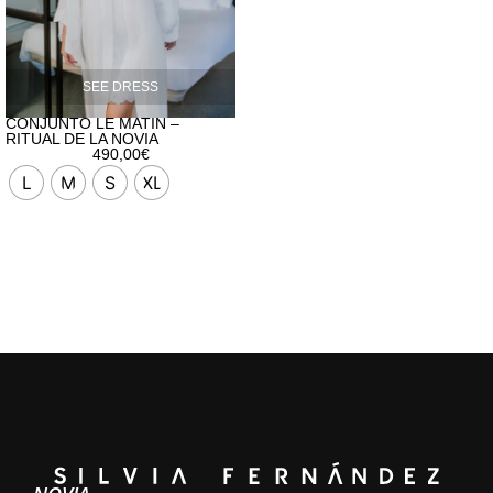
SEE DRESS
CONJUNTO LE MATIN –
RITUAL DE LA NOVIA
490,00
€
L
M
S
XL
Alternative: