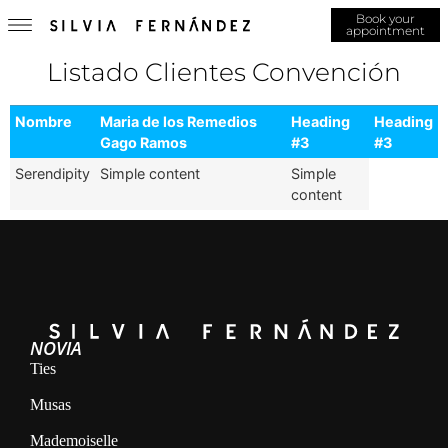
Book your
appointment
Listado Clientes Convención
Nombre
Maria de los Remedios
Heading
Heading
Gago Ramos
#3
#3
Serendipity
Simple content
Simple
content
NOVIA
Ties
Musas
Mademoiselle