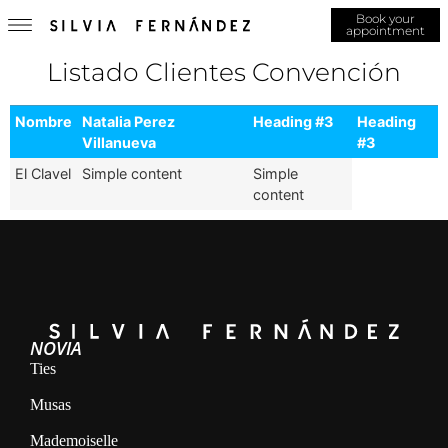
Book your
appointment
Listado Clientes Convención
Nombre
Natalia Perez
Heading #3
Heading
Villanueva
#3
El Clavel
Simple content
Simple
content
NOVIA
Ties
Musas
Mademoiselle